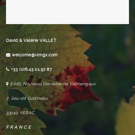
David & Valérie VALLET
welcome@vlmgx.com
+33 (0)6.43.01.97.87
EARL Nouveau Domaine de Valmengaux
7, lieu-dit Godineau
33240 VERAC
F R A N C E