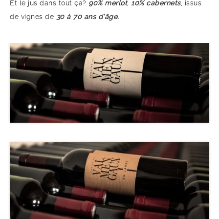
Et le jus dans tout ça?
90% merlot
,
10% cabernets
, issus
de vignes de
30 à 70 ans d’âge.