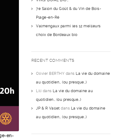
VINS! BOIRE BIO…
7e Salon du Goût & du Vin de Bois-
Plage-en-Ré
Valmengaux parmi les 12 meilleurs
choix de Bordeaux bio
RECENT COMMENTS
Olivier BERTHY
dans
La vie du domaine
au quotidien… (ou presque…)
Lili
dans
La vie du domaine au
quotidien… (ou presque…)
JP & R Vallet
dans
La vie du domaine
au quotidien… (ou presque…)
ge-en-