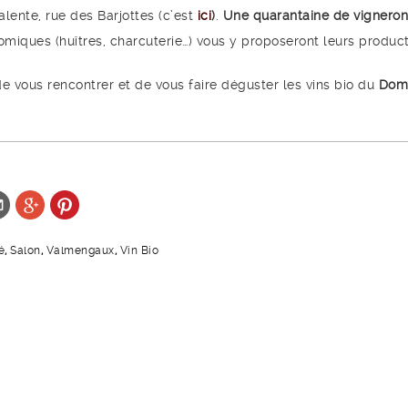
valente, rue des Barjottes (c’est
ici
)
.
Une quarantaine de vignero
omiques (huîtres, charcuterie…) vous y proposeront leurs product
e vous rencontrer et de vous faire déguster les vins bio du
Dom
é
,
Salon
,
Valmengaux
,
Vin Bio